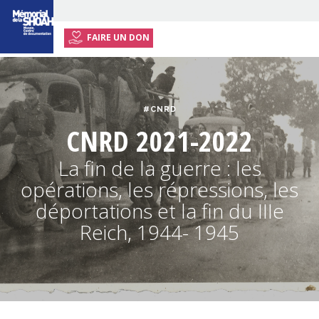
FAIRE UN DON
ACCUEIL
EXPOSITION ITINÉRANTE
#CNRD
ACTIVITÉS
CNRD 2021-2022
RESSOURCES
La fin de la guerre : les
ENSEIGNANTS
opérations, les répressions, les
INFOS PRATIQUES
déportations et la fin du IIIe
Reich, 1944- 1945