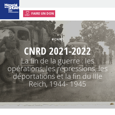
FAIRE UN DON
ACCUEIL
EXPOSITION ITINÉRANTE
#CNRD
ACTIVITÉS
CNRD 2021-2022
RESSOURCES
La fin de la guerre : les
ENSEIGNANTS
opérations, les répressions, les
INFOS PRATIQUES
déportations et la fin du IIIe
Reich, 1944- 1945